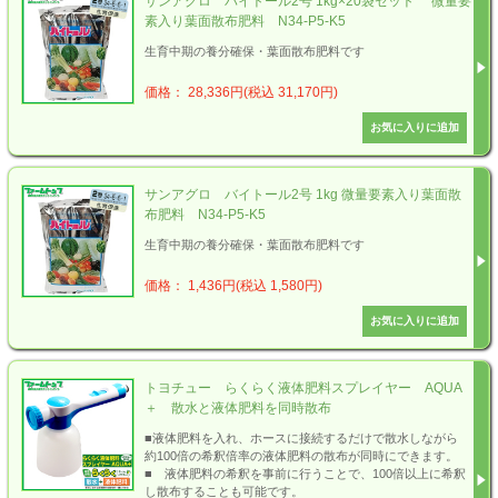
サンアグロ バイトール2号 1kg×20袋セット 微量要
素入り葉面散布肥料 N34-P5-K5
生育中期の養分確保・葉面散布肥料です
価格： 28,336円(税込 31,170円)
サンアグロ バイトール2号 1kg 微量要素入り葉面散
布肥料 N34-P5-K5
生育中期の養分確保・葉面散布肥料です
価格： 1,436円(税込 1,580円)
トヨチュー らくらく液体肥料スプレイヤー AQUA
＋ 散水と液体肥料を同時散布
■液体肥料を入れ、ホースに接続するだけで散水しながら
約100倍の希釈倍率の液体肥料の散布が同時にできます。
■ 液体肥料の希釈を事前に行うことで、100倍以上に希釈
し散布することも可能です。