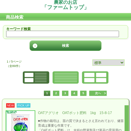
農家のお店
「ファームトップ」
商品検索
キーワード検索
1 / 5ページ
（全89件）
1
2
3
4
5
次へ
NEW
PICK UP
OATアグリオ OATポット肥料 1kg 15-8-17
■作物の栽培は、苗の質で決まるとさえ言われており、健苗
育成は重要な作業です。
「OATポット肥料」は、水稲や野菜類及び草花の育苗用の