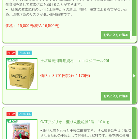
生育期を通して窒素供給を助けることができます。
■ 従来の窒素肥料のように土壌中からの溶出、揮発、脱窒による流亡がないた
め、環境汚染のリスクが低い生物資材です。
価格： 15,000円(税込 16,500円)
NEW
PICK UP
土壌還元消毒用資材 エコロジアール20L
価格： 3,791円(税込 4,170円)
NEW
PICK UP
OATアグリオ 亜りん酸粒状2号 10ｋｇ
■亜りん酸をもっと手軽に散布でき、りん酸を効率よく吸収
させるための手段として開発した肥料です。基本的な使用