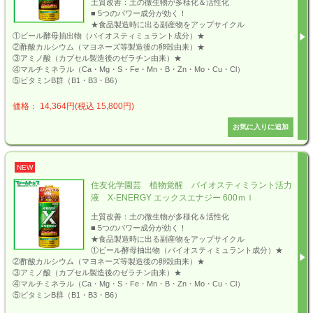
土質改善：土の微生物が多様化＆活性化
■ 5つのパワー成分が効く！
★食品製造時に出る副産物をアップサイクル
①ビール酵母抽出物（バイオスティミュラント成分）★
②酢酸カルシウム（マヨネーズ等製造後の卵殻由来）★
③アミノ酸（カプセル製造後のゼラチン由来）★
④マルチミネラル（Ca・Mg・S・Fe・Mn・B・Zn・Mo・Cu・Cl）
⑤ビタミンB群（B1・B3・B6）
価格： 14,364円(税込 15,800円)
NEW
住友化学園芸 植物覚醒 バイオスティミラント活力
液 X-ENERGY エックスエナジー 600ｍｌ
土質改善：土の微生物が多様化＆活性化
■ 5つのパワー成分が効く！
★食品製造時に出る副産物をアップサイクル
①ビール酵母抽出物（バイオスティミュラント成分）★
②酢酸カルシウム（マヨネーズ等製造後の卵殻由来）★
③アミノ酸（カプセル製造後のゼラチン由来）★
④マルチミネラル（Ca・Mg・S・Fe・Mn・B・Zn・Mo・Cu・Cl）
⑤ビタミンB群（B1・B3・B6）