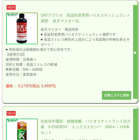
NEW
OATアグリオ 高温対策専用バイオスティミュラント
液肥 炎天マスター1L
炎天マスター 商品特長
■ 高温対策専用バイオスティミュラント液肥です。
■ 高温ストレス耐性向上成分により高温期の作物生産をサ
ポート！
■ 有効成分は植物抽出成分で安心安全です。
【使用方法】
使用時期：活着後〜
目的と効果：高温ストレスの軽減
希釈倍数：500～1000倍
使用方法；葉面散布
価格： 3,173円(税込 3,490円)
NEW
住友化学園芸 植物覚醒 バイオスティミラント活力
液 X-ENERGY エックスエナジー 600ｍｌ×24本
セット