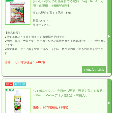
おいしい!実もの野菜を育てる肥料 5kg 6-8-4 元
肥・追肥用 有機配合肥料
実もの野菜を育てる肥料 5kg
野菜おいしく！
実りたくさん！
【商品特長】
●果菜本来のうま味を引き出す有機配合肥料です。
●骨粉・魚粉・大豆かす・カニガラなどの厳選された有機素材がたっぷり含まれて
います。
●微量要素・アミノ酸を豊富に含み、うま味・色つやの良い実もの野菜を育てま
す。
価格： 1,589円(税込 1,748円)
NEW
PICK UP
ハイポネックス 今日から野菜 野菜を育てる液肥
800ml 5-5-5＋アミノ酸配合・有機入り
価格： 907円(税込 998円)