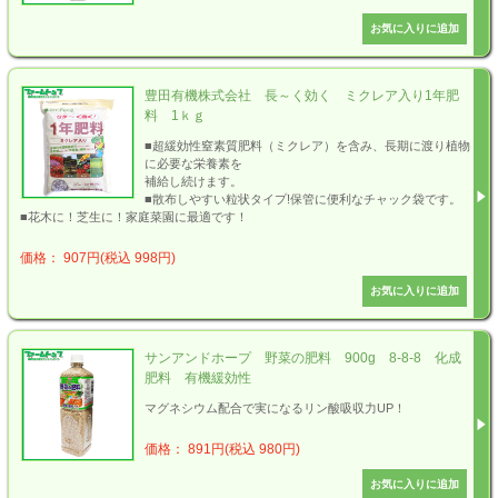
豊田有機株式会社 長～く効く ミクレア入り1年肥
料 1ｋｇ
■超緩効性窒素質肥料（ミクレア）を含み、長期に渡り植物
に必要な栄養素を
補給し続けます。
■散布しやすい粒状タイプ!保管に便利なチャック袋です。
■花木に！芝生に！家庭菜園に最適です！
価格： 907円(税込 998円)
サンアンドホープ 野菜の肥料 900g 8-8-8 化成
肥料 有機緩効性
マグネシウム配合で実になるリン酸吸収力UP！
価格： 891円(税込 980円)