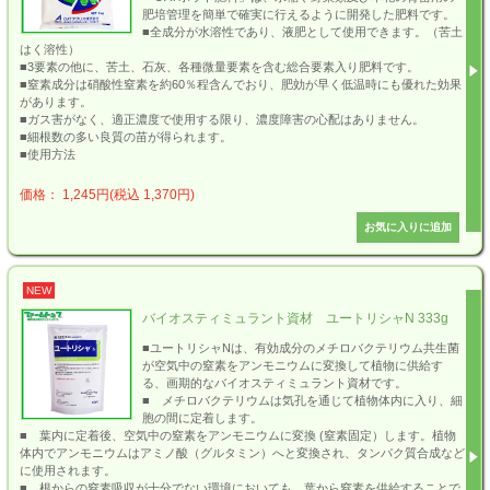
肥培管理を簡単で確実に行えるように開発した肥料です。
■全成分が水溶性であり、液肥として使用できます。（苦土
はく溶性）
■3要素の他に、苦土、石灰、各種微量要素を含む総合要素入り肥料です。
■窒素成分は硝酸性窒素を約60％程含んでおり、肥効が早く低温時にも優れた効果
があります。
■ガス害がなく、適正濃度で使用する限り、濃度障害の心配はありません。
■細根数の多い良質の苗が得られます。
■使用方法
価格： 1,245円(税込 1,370円)
NEW
バイオスティミュラント資材 ユートリシャN 333g
■ユートリシャNは、有効成分のメチロバクテリウム共生菌
が空気中の窒素をアンモニウムに変換して植物に供給す
る、画期的なバイオスティミュラント資材です。
■ メチロバクテリウムは気孔を通じて植物体内に入り、細
胞の間に定着します。
■ 葉内に定着後、空気中の窒素をアンモニウムに変換 (窒素固定）します。植物
体内でアンモニウムはアミノ酸（グルタミン）へと変換され、タンパク質合成など
に使用されます。
■ 根からの窒素吸収が十分でない環境においても、葉から窒素を供給することで