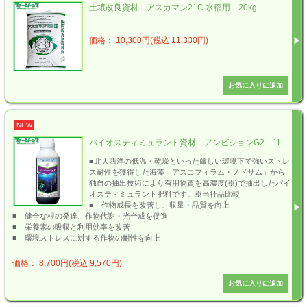
土壌改良資材 アスカマン21C 水稲用 20kg
価格： 10,300円(税込 11,330円)
NEW
バイオスティミュラント資材 アンビションG2 1L
■北大西洋の低温・乾燥といった厳しい環境下で強いストレ
ス耐性を獲得した海藻「アスコフィラム・ノドサム」から
独自の抽出技術により有用物質を高濃度(※)で抽出したバイ
オスティミュラント肥料です。※当社品比較
■ 作物成長を改善し、収量・品質を向上
■ 健全な根の発達、作物代謝・光合成を促進
■ 栄養素の吸収と利用効率を改善
■ 環境ストレスに対する作物の耐性を向上
価格： 8,700円(税込 9,570円)