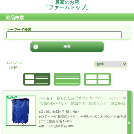
農家のお店
「ファームトップ」
商品検索
キーワード検索
1 / 1ページ
（全3件）
シンセイ 折りたたみ式水タンク 500L レジャーや
花壇の水やりなど 蛇口付き 貯水タンク 防災用品
●2ヶ所の蛇口が付属！<br>
●レジャーや花壇の水やり、手洗いや水くみ用など用途を選
ばずに使用可能！<br>
●ホースに接続可能<br>