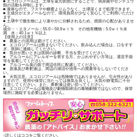
■ エコロジアールは、土壌を還元状態にすることで、病原菌やセンチュウ
類の活動を抑制します。
■ 液体なので、フスマや糖蜜よりムラなく、土壌深くまで処理できます。
■ 主成分がエタノールなので、環境負荷が少なく安心してご利用いただけ
ます。
■ 土壌中で微生物により速やかに分解されるため、残留の心配がありませ
ん。
成分・・エタノール：55.0～59.9ｗｔ％ その他有機物：5.0ｗｔ％未
満 水：40.1ｗｔ％以上
【使用上の注意】
■ 農薬との混用は避けてください。
■ エコロジアールは飲まないでください。飲み込んだ場合は、口をすす
ぎ、医師に連絡してください。
■ 気分が悪いときは医師の診断、手当を受けてください。
■ アルコールにアレルギーを有する方、かぶれやすい方等は、適宜手袋
等を装着してください。
■ アルコール臭の面で周辺住民に配慮してください。
■ 原液及び希釈液は、周辺の湖沼や池等への廃棄等をしないでくださ
い。
■ 火気注意。エコロジアールは危険物ではありませんが、引火性があり
ますので、使用や保管に当たっては換気を良くし、火気や静電気に十分
注意してください。また、希釈液は使い切ってください。
■ エコロジアールは毒物及び劇物取締法の毒物劇物ではないので、保管
場所に施錠する必要はありません。
↑詳しくはココをご覧ください。