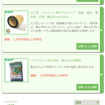
人工芝 ジョイント用ブチルテープ 国産 極太 屋
外用 片面 幅150ｍｍ×10ｍ
人工芝ジョイント用 国産極太片面ブチルテープ・屋外用
は、幅が150ｍｍと広いのでしっかりと貼れ、厚みが0.76ｍ
ｍの分厚いブチル系粘着剤が強力な接着力を発揮します。
価格： 1,753円(税込 1,928円)
ワラサラバ―1m×10m 敷きわら代用品
敷きわらより作業がカンタン!!<br>地温上昇を抑えます。
価格： 1,153円(税込 1,268円)
1 / 1ページ