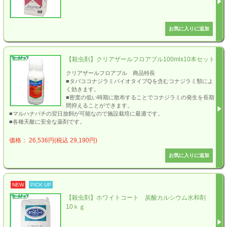
【殺虫剤】クリアザールフロアブル100mlx10本セット
クリアザールフロアブル 商品特長
■タバココナジラミバイオタイプQを含むコナジラミ類によ
く効きます。
■密度の低い時期に散布することでコナジラミの発生を長期
間抑えることができます。
■マルハナバチの翌日放飼が可能なので施設栽培に最適です。
■各種天敵に安全な薬剤です。
価格： 26,536円(税込 29,190円)
NEW
PICK UP
【殺虫剤】ホワイトコート 炭酸カルシウム水和剤
10ｋｇ