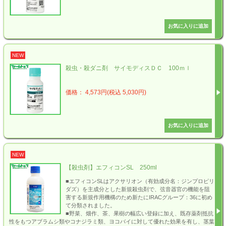
NEW
殺虫・殺ダニ剤 サイモディスＤＣ 100ｍｌ
価格： 4,573円(税込 5,030円)
NEW
【殺虫剤】エフィコンSL 250ml
■エフィコンSLはアクサリオン（有効成分名：ジンプロピリ
ダズ）を主成分とした新規殺虫剤で、弦音器官の機能を阻
害する新規作用機構のため新たにIRACグループ：36に初め
て分類されました。
■野菜、畑作、茶、果樹の幅広い登録に加え、既存薬剤抵抗
性をもつアブラムシ類やコナジラミ類、ヨコバイに対して優れた効果を有し、茎葉