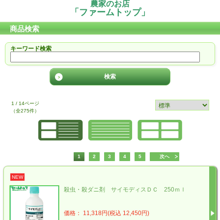
農家のお店
「ファームトップ」
商品検索
キーワード検索
1 / 14ページ
（全275件）
1
2
3
4
5
次へ
NEW
殺虫・殺ダニ剤 サイモディスＤＣ 250ｍｌ
価格： 11,318円(税込 12,450円)