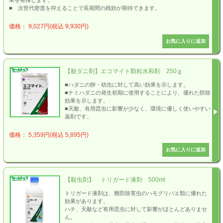
果を発揮します。
■ 次世代密度を抑えることで長期間の残効が期待できます。
価格： 9,027円(税込 9,930円)
【殺ダニ剤】エコマイト顆粒水和剤 250ｇ
■ハダニの卵・幼虫に対して高い効果を示します。
■ナミハダニの発生初期に使用することにより、優れた防除
効果を示します。
■天敵、有用昆虫に影響が少なく、環境に優しく使いやすい
薬剤です。
価格： 5,359円(税込 5,895円)
【殺虫剤】 トリガード液剤 500ml
トリガード液剤は、難防除害虫のハモグリバエ類に優れた
効果があります。
ハチ、天敵など有用昆虫に対して影響がほとんどありませ
ん。