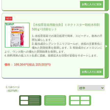
NEW
【水稲育苗箱用殺虫剤】ミネクトスター顆粒水和剤
500ｇ×10袋セット
1. 水稲育苗箱での灌注処理で簡単、スピーディ。散布の手
間を減らします。
2. 殺虫成分シアントラニリプロールが、水稲の主要害虫に
優れた防除効果を発揮します。3. 有効成分ピメトロジンに
より、ウンカ類への優れた防除効果を発揮します。
4. 飼料用米の低コスト生産に貢献。規模拡大を目指す皆様をサポートします。
価格： 186,364円(税込 205,000円)
1 / 14ページ
（全275件）