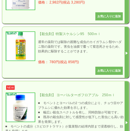
価格： 2,982円(税込 3,280円)
【殺虫剤】特製スケルシン95 500ｍｌ
通常の薬剤では駆除の困難な成虫のカイガラムシ類やハダ
ニ類の薬剤です。害虫を油膜で覆って窒息死させるため、
効果的に駆除することができます。
価格： 780円(税込 858円)
NEW
【殺虫剤】 ヨーバルターボフロアブル 250ｍｌ
■ モベントとヨーバルの2 つの成分により、チョウ目やア
ブラムシに優れた効果を示します。
■ 幅広い殺虫スペクトルを有し、同時防除が可能です。
■ 既存の殺虫剤に対して感受性が低下した害虫にも高い効
果を発揮します。
■ モベントの成分（スピロテトラマト）が葉菜類の結球内部まで浸透移行し、効