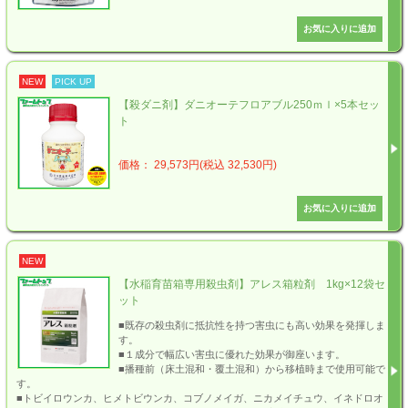
NEW
PICK UP
【殺ダニ剤】ダニオーテフロアブル250ｍｌ×5本セッ
ト
価格： 29,573円(税込 32,530円)
NEW
【水稲育苗箱専用殺虫剤】アレス箱粒剤 1kg×12袋セ
ット
■既存の殺虫剤に抵抗性を持つ害虫にも高い効果を発揮しま
す。
■１成分で幅広い害虫に優れた効果が御座います。
■播種前（床土混和・覆土混和）から移植時まで使用可能で
す。
■トビイロウンカ、ヒメトビウンカ、コブノメイガ、ニカメイチュウ、イネドロオ