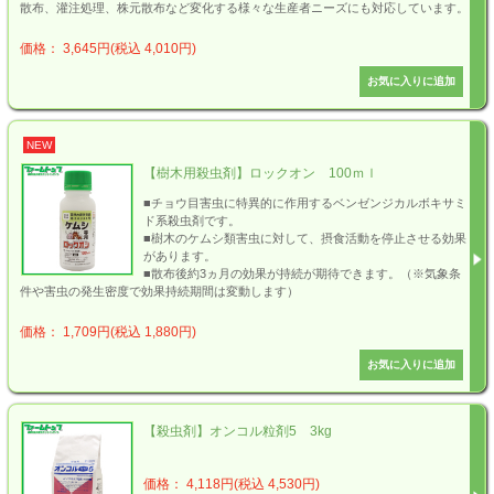
散布、灌注処理、株元散布など変化する様々な生産者ニーズにも対応しています。
価格： 3,645円(税込 4,010円)
NEW
【樹木用殺虫剤】ロックオン 100ｍｌ
■チョウ目害虫に特異的に作用するベンゼンジカルボキサミ
ド系殺虫剤です。
■樹木のケムシ類害虫に対して、摂食活動を停止させる効果
があります。
■散布後約3ヵ月の効果が持続が期待できます。（※気象条
件や害虫の発生密度で効果持続期間は変動します）
価格： 1,709円(税込 1,880円)
【殺虫剤】オンコル粒剤5 3kg
価格： 4,118円(税込 4,530円)