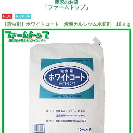
農家のお店
「ファームトップ」
NEW
PICK UP
【殺虫剤】ホワイトコート 炭酸カルシウム水和剤 10ｋｇ