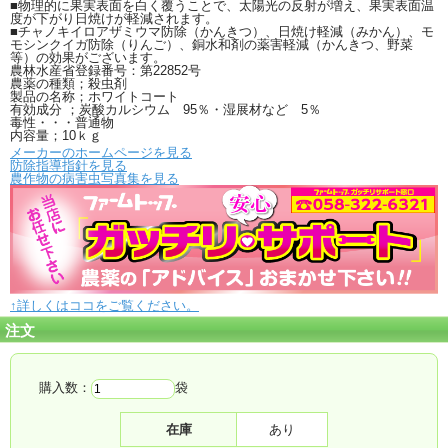
■物理的に果実表面を白く覆うことで、太陽光の反射が増え、果実表面温
度が下がり日焼けが軽減されます。
■チャノキイロアザミウマ防除（かんきつ）、日焼け軽減（みかん）、モ
モシンクイガ防除（りんご）、銅水和剤の薬害軽減（かんきつ、野菜
等）の効果がございます。
農林水産省登録番号：第22852号
農薬の種類；殺虫剤
製品の名称；ホワイトコート
有効成分 ；炭酸カルシウム 95％・湿展材など 5％
毒性・・・普通物
内容量；10ｋｇ
メーカーのホームページを見る
防除指導指針を見る
農作物の病害虫写真集を見る
↑詳しくはココをご覧ください。
注文
購入数：
袋
在庫
あり