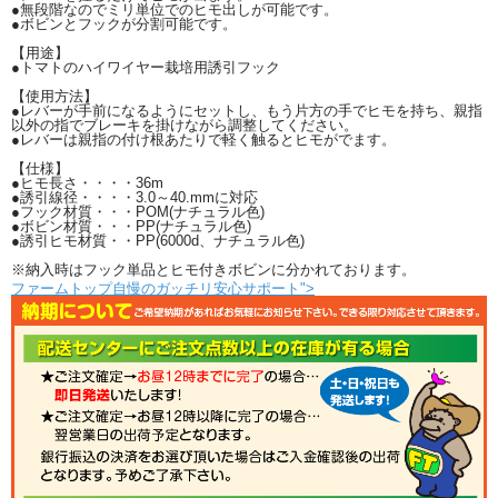
●無段階なのでミリ単位でのヒモ出しが可能です。
●ボビンとフックが分割可能です。
【用途】
●トマトのハイワイヤー栽培用誘引フック
【使用方法】
●レバーが手前になるようにセットし、もう片方の手でヒモを持ち、親指
以外の指でブレーキを掛けながら調整してください。
●レバーは親指の付け根あたりで軽く触るとヒモがでます。
【仕様】
●ヒモ長さ・・・・36m
●誘引線径・・・・3.0～40.mmに対応
●フック材質・・・POM(ナチュラル色)
●ボビン材質・・・PP(ナチュラル色)
●誘引ヒモ材質・・PP(6000d、ナチュラル色)
※納入時はフック単品とヒモ付きボビンに分かれております。
ファームトップ自慢のガッチリ安心サポート">