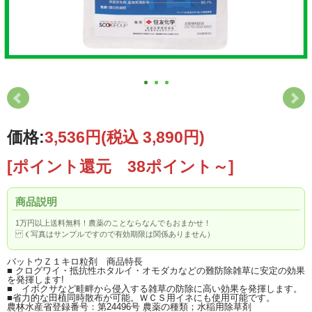
価格:
3,536円
(税込 3,890円)
[ポイント還元 38ポイント～]
商品説明
1万円以上送料無料！農薬のことならなんでもおまかせ！
（写真はサンプルですので有効期限は関係ありません）
バットウＺ１キロ粒剤 商品特長
■ クログワイ・抵抗性ホタルイ・オモダカなどの難防除雑草に安定の効果
を発揮します!
■ イボクサなど畦畔から侵入する雑草の防除に高い効果を発揮します。
■省力的な田植同時散布が可能。ＷＣＳ用イネにも使用可能です。
農林水産省登録番号：第24496号 農薬の種類；水稲用除草剤