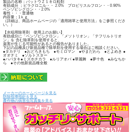
製品の名称；バットウＺ１キロ粒剤
有効成分 ；ピラクロニル・・ 2.0% プロピリスルフロン・・0.90%
ベンゾビシクロン・・2.0%
毒性・・・普通物
内容量；1ｋｇ
（詳細は、商品ホームページの「適用雑草と使用方法」をご参照くださ
い。）
【水稲用除草剤 使用上のお願い】
有効成分に「ベンゾビシクロン」「メソトリオン」「テフリルトリオ
ン」を 含む除草剤を使用すると、
薬害が生じる可能性があるとの報告がありました。
下記の品種及び新規品種で除草剤を使用する場合はご相談ください。
●タカナリ ●おどろきもち ●モミロマン ●やまだわら ●とよめき ●
オオナミ ●ソルトスター
●ハバタキ●ミズホチカラ ●ルリアオバ ●華麗舞 ●夢十色 ●みなちか
ら ●その他新規品種全般
メーカーのホームページを見る
防除指導指針を見る
農作物の病害虫写真集を見る