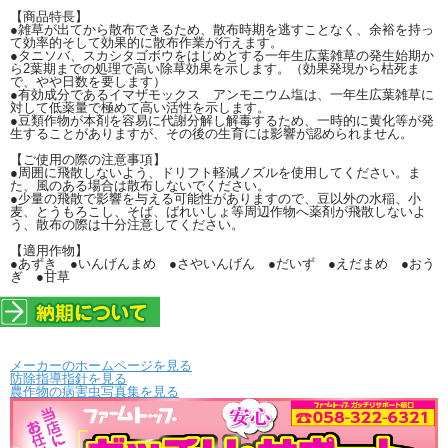
【商品特長】
●雑草が出てから散布できるため、散布時期を逃すことなく、余裕を持っ
て効率的そして効果的に散布作業が行えます。
●タニソバ、スカシタゴボウをはじめとする一年生広葉雑草の発生始期か
ら2葉期までの処理で高い除草効果を示します。（効果発現から枯死ま
で、やや日数を要します）
●有効成分であるイマザモックス アンモニウム塩は、一年生広葉雑草に
対して低薬量で極めて高い活性を示します。
●豆類作物が本剤を容易に代謝分解し解毒するため、一時的に黄化等が発
生することがありますが、その後の生育には影響が認められません。
【ご使用の際の注意事項】
●周囲に飛散しないよう、ドリフト軽減ノズルを使用してください。ま
た、風のある場合は散布しないでください。
●少量の飛散で影響を与える可能性がありますので、豆以外の水稲、小
麦、とうもろこし、そば、ばれいしょ等周辺作物へ薬剤が飛散しないよ
う、散布の際は十分注意してください。
【適用作物】
●あずき ●いんげんまめ ●さやいんげん ●だいず ●えだまめ ●おう
ぎ ●甘草
メーカーのホームページを見る
防除指導指針を見る
農作物の病害虫写真集を見る