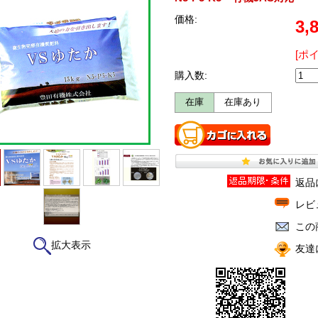
価格:
3,
[ポ
購入数:
在庫
在庫あり
返品
レビ
この
拡大表示
友達