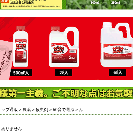
トップ通販
>
農薬
>
殺虫剤
>
50音で選ぶ
> ん
はありません