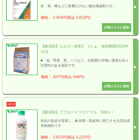
魚・鳥・蜂などに影響が少ない微生物薬剤です。
価格： 3,464円(税込 3,810円)
【殺虫剤】エルサン粉剤2 1ｋｇ 有効期限2026年
10月
■ 稲、野菜、茶、くりなど、広範囲の作物に適用があり、
汎用性のある薬剤です。
価格： 407円(税込 448円)
NEW
【殺虫剤】アプロードフロアブル 500ｍｌ
幼虫の脱皮を阻害し、齢末期～脱皮時に死亡させる昆虫成
長制御剤です
価格： 2,923円(税込 3,215円)