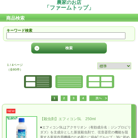
農家のお店
「ファームトップ」
商品検索
キーワード検索
1 / 4ページ
（全80件）
1
2
3
4
次へ
NEW
【殺虫剤】エフィコンSL 250ml
■エフィコンSLはアクサリオン（有効成分名：ジンプロピリ
ダズ）を主成分とした新規殺虫剤で、弦音器官の機能を阻
害する新規作用機構のため新たにIRACグループ：36に初め