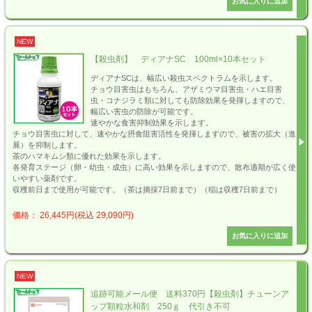
NEW
【殺虫剤】 ディアナSC 100ml×10本セット
ディアナSCは、幅広い殺虫スペクトラムを示します。
チョウ目害虫はもちろん、アザミウマ目害虫・ハエ目害
虫・コナジラミ類に対しても防除効果を発揮しますので、
幅広い害虫の防除が可能です。
速やかな食害抑制効果を示します。
チョウ目害虫に対して、速やかな摂食阻害活性を発揮しますので、被害の拡大（進
展）を抑制します。
茶のハマキムシ類に優れた効果を示します。
各発育ステージ（卵・幼虫・成虫）に高い効果を示しますので、散布適期が広く使
いやすい薬剤です。
収穫前日まで使用が可能です。（茶は摘採7日前まで）（稲は収穫7日前まで）
価格： 26,445円(税込 29,090円)
NEW
追跡可能メール便 送料370円【殺虫剤】チューンア
ップ顆粒水和剤 250ｇ 代引き不可