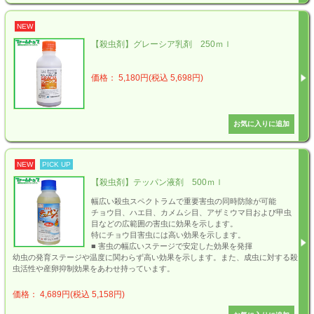
NEW
【殺虫剤】グレーシア乳剤 250ｍｌ
価格： 5,180円(税込 5,698円)
NEW
PICK UP
【殺虫剤】テッパン液剤 500ｍｌ
幅広い殺虫スペクトラムで重要害虫の同時防除が可能
チョウ目、ハエ目、カメムシ目、アザミウマ目および甲虫
目などの広範囲の害虫に効果を示します。
特にチョウ目害虫には高い効果を示します。
■ 害虫の幅広いステージで安定した効果を発揮
幼虫の発育ステージや温度に関わらず高い効果を示します。また、成虫に対する殺
虫活性や産卵抑制効果をあわせ持っています。
価格： 4,689円(税込 5,158円)