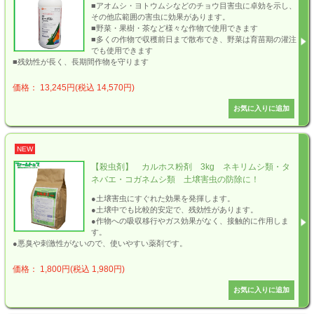
■アオムシ・ヨトウムシなどのチョウ目害虫に卓効を示し、
その他広範囲の害虫に効果があります。
■野菜・果樹・茶など様々な作物で使用できます
■多くの作物で収穫前日まで散布でき、野菜は育苗期の灌注
でも使用できます
■残効性が長く、長期間作物を守ります
価格： 13,245円(税込 14,570円)
NEW
【殺虫剤】 カルホス粉剤 3kg ネキリムシ類・タ
ネバエ・コガネムシ類 土壌害虫の防除に！
●土壌害虫にすぐれた効果を発揮します。
●土壌中でも比較的安定で、残効性があります。
●作物への吸収移行やガス効果がなく、接触的に作用しま
す。
●悪臭や刺激性がないので、使いやすい薬剤です。
価格： 1,800円(税込 1,980円)