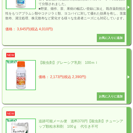
て分類されました。
■野菜、畑作、茶、果樹の幅広い登録に加え、既存薬剤抵抗
性をもつアブラムシ類やコナジラミ類、ヨコバイに対して優れた効果を有し、茎葉
散布、灌注処理、株元散布など変化する様々な生産者ニーズにも対応しています。
価格： 3,645円(税込 4,010円)
NEW
【殺虫剤】グレーシア乳剤 100ｍｌ
価格： 2,173円(税込 2,390円)
NEW
追跡可能メール便 送料370円【殺虫剤】チューンア
ップ顆粒水和剤 100ｇ 代引き不可