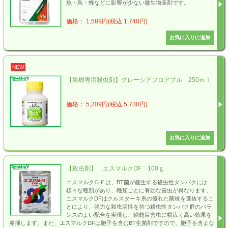
魚・鳥・蜂などに影響が少ない微生物薬剤です。
価格： 1,589円(税込 1,748円)
NEW
【果樹専用殺虫剤】グレーシアフロアブル 250ｍｌ
価格： 5,209円(税込 5,730円)
【殺虫剤】 エスマルクDF 100ｇ
エスマルクＤＦは、BT菌が産生する殺虫性タンパクには
様々な種類があり、種類ごとに有効な害虫が異なります。
エスマルクDFはクルスターキ系の優れた菌株を選抜するこ
とにより、強力な殺虫活性を持つ殺虫性タンパク群のバラ
ンスのよい配合を実現し、鱗翅目害虫に幅広く高い効果を
発揮します。また、エスマルクDFは胞子を含むBT生菌剤ですので、胞子を含まな