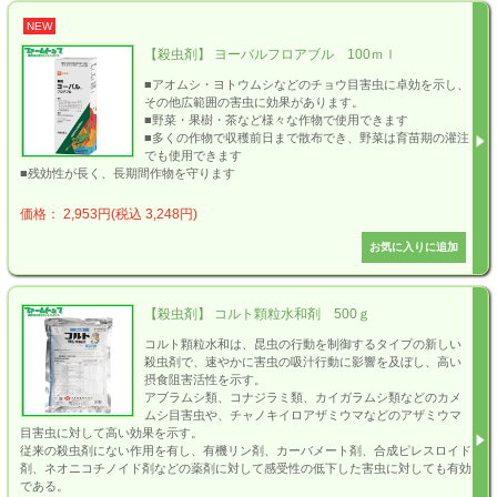
NEW
【殺虫剤】 ヨーバルフロアブル 100ｍｌ
■アオムシ・ヨトウムシなどのチョウ目害虫に卓効を示し、
その他広範囲の害虫に効果があります。
■野菜・果樹・茶など様々な作物で使用できます
■多くの作物で収穫前日まで散布でき、野菜は育苗期の灌注
でも使用できます
■残効性が長く、長期間作物を守ります
価格： 2,953円(税込 3,248円)
【殺虫剤】 コルト顆粒水和剤 500ｇ
コルト顆粒水和は、昆虫の行動を制御するタイプの新しい
殺虫剤で、速やかに害虫の吸汁行動に影響を及ぼし、高い
摂食阻害活性を示す。
アブラムシ類、コナジラミ類、カイガラムシ類などのカメ
ムシ目害虫や、チャノキイロアザミウマなどのアザミウマ
目害虫に対して高い効果を示す。
従来の殺虫剤にない作用を有し、有機リン剤、カーバメート剤、合成ピレスロイド
剤、ネオニコチノイド剤などの薬剤に対して感受性の低下した害虫に対しても有効
である。